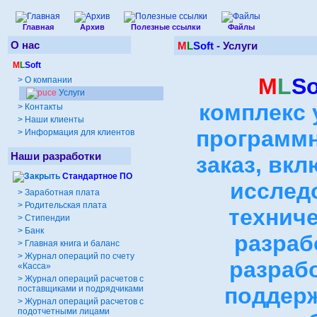
Главная
Архив
Полезные ссылки
Файлы
О нас
M
L
Soft
-
Услуги
M
L
Soft
M
L
So
>
О компании
Услуги
комплекс 
>
Контакты
>
Наши клиенты
программн
>
Информация для клиентов
Наши разработки
заказ, вк
Стандартное ПО
исслед
>
Заработная плата
>
Родительская плата
техниче
>
Стипендии
>
Банк
разраб
>
Главная книга и баланс
>
Журнал операций по счету
разрабо
«Касса»
>
Журнал операций расчетов с
поддерж
поставщиками и подрядчиками
>
Журнал операций расчетов с
подотчетными лицами