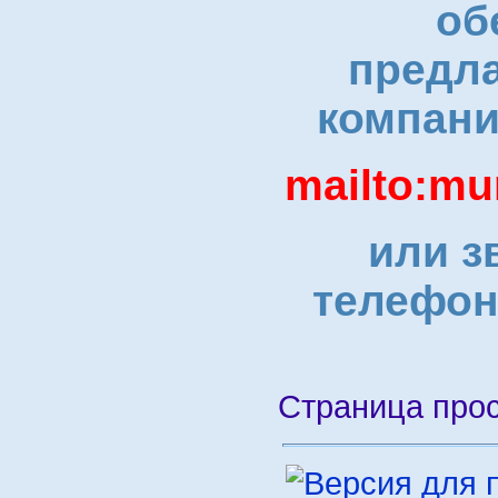
об
предл
компани
mailto:m
или з
телефо
Страница про