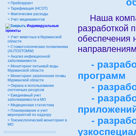
о
>
Прейскурант
>
Тарификация (НСОТ)
>
Фактические расходы
Наша компан
>
Учет медикаментов
разработкой 
Индивидуальные
проекты
обеспечения 
>
Учет животных в Мурманской
области
направления
>
Стоматологическая поликлиника
(AUTOSTOMW)
>
Анализ инфекционной
заболеваемости
- разрабо
>
Мониторинг питьевой воды
Мурманской области
программ
>
Мониторинг загрязнения почвы
Мурманской области
- разработ
>
Охрана и использование
охотничьих ресурсов
- разрабо
>
Ежедневный учет
заболеваемости в МО
>
Медицинская статистика
приложени
>
Планирование и учет
мероприятий по надзору
- разрабо
>
Токсикологический мониторинг в
МО
узкоспециа